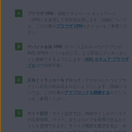
ブラウザ VPN
：仮想プライベート ネットワーク
（VPN）を使用して現在地を隠します。詳細について
は、この記事の
ブラウザ VPN
セクションをご参照くだ
さい。
デバイス全体 VPN
: デバイス上のすべてのアプリが
AVG VPNサーバーを介して、より安全にインターネッ
トに接続できるようにします（
AVG セキュア ブラウザ
プロ
で利用可能）。
広告とトラッカーをブロック
：アクセスしたウェブサ
イトに広告が読み込まれないようにします。詳細につ
いては、この記事の
アドブロックを調整する
セクショ
ンをご参照ください。
サイト設定
：サイト設定では、Webサイトがデバイス
の位置情報、マイク、またはカメラを使用できるかど
うかを管理できます。サイトが権限を要求すると、ポ
ップアップメッセージが表示され、アクセスを許可す