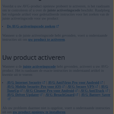
Voordat u uw AVG-product opnieuw probeert te activeren, is het raadzaam
om te controleren of u over de
juiste activeringscode
beschikt. Raadpleeg
het volgende artikel voor gedetailleerde instructies voor het zoeken van de
juiste activeringscode voor uw product:
De AVG-activeringscode zoeken
Wanneer u de juiste activeringscode hebt gevonden, voert u onderstaande
instructies uit om
uw product te activeren
.
Uw product activeren
Wanneer u de
juiste activeringscode
hebt gevonden, activeert u uw AVG-
product. Het is raadzaam de exacte instructies in onderstaand artikel in
kwestie uit te voeren:
AVG Internet Security
|
AVG AntiVirus Pro voor Android
|
AVG Mobile Security Pro voor iOS
|
AVG Secure VPN
|
AVG
TuneUp
|
AVG Cleaner Pro voor Android
|
AVG AntiTrack
|
AVG Driver Updater
|
AVG BreachGuard
|
AVG Battery Saver
Als uw probleem daarmee niet is opgelost, voert u onderstaande instructies
uit om
uw product opnieuw te installeren
.