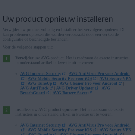
Uw product opnieuw installeren
Verwijder uw product volledig en installeer het vervolgens opnieuw. Dit
kan problemen oplossen die worden veroorzaakt door een verkeerde
configuratie of beschadigde bestanden.
Voer de volgende stappen uit:
Verwijder
uw AVG-product. Het is raadzaam de exacte instructies
in onderstaand artikel in kwestie uit te voeren:
AVG Internet Security
|
AVG AntiVirus Pro voor Android
|
AVG Mobile Security Pro voor iOS
|
AVG Secure VPN
|
AVG TuneUp
|
AVG Cleaner Pro voor Android
|
AVG AntiTrack
|
AVG Driver Updater
|
AVG
BreachGuard
|
AVG Battery Saver
Installeer uw AVG-product
opnieuw
. Het is raadzaam de exacte
instructies in onderstaand artikel in kwestie uit te voeren:
AVG Internet Security
|
AVG AntiVirus Pro voor Android
|
AVG Mobile Security Pro voor iOS
|
AVG Secure VPN
|
AVG TuneUp
|
AVG Cleaner Pro voor Android
|