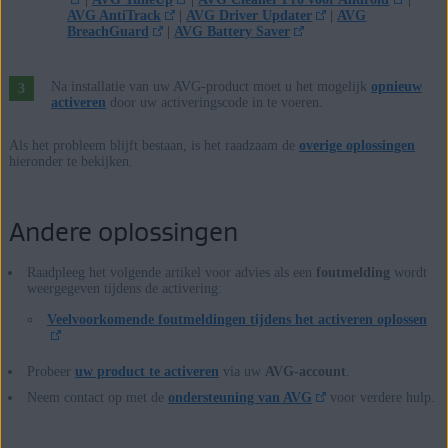
AVG AntiTrack
|
AVG Driver Updater
|
AVG
BreachGuard
|
AVG Battery Saver
Na installatie van uw AVG-product moet u het mogelijk
opnieuw
activeren
door uw activeringscode in te voeren.
Als het probleem blijft bestaan, is het raadzaam de
overige oplossingen
hieronder te bekijken.
Andere oplossingen
Raadpleeg het volgende artikel voor advies als een
foutmelding
wordt
weergegeven tijdens de activering:
Veelvoorkomende foutmeldingen tijdens het activeren oplossen
Probeer
uw product te activeren
via uw
AVG-account
.
Neem contact op met de
ondersteuning van AVG
voor verdere hulp.