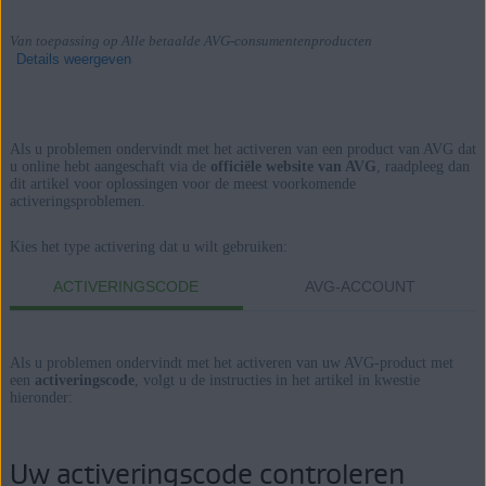
Van toepassing op Alle betaalde AVG-consumentenproducten
Details weergeven
Als u problemen ondervindt met het activeren van een product van AVG dat
Producten:
u online hebt aangeschaft via de
officiële website van AVG
, raadpleeg dan
dit artikel voor oplossingen voor de meest voorkomende
Alle betaalde AVG-consumentenproducten
activeringsproblemen.
Besturingssystemen:
Kies het type activering dat u wilt gebruiken:
Alle ondersteunde besturingssystemen
ACTIVERINGSCODE
AVG-ACCOUNT
Als u problemen ondervindt met het activeren van uw AVG-product met
een
activeringscode
, volgt u de instructies in het artikel in kwestie
hieronder:
Uw activeringscode controleren