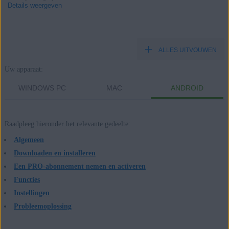
Details weergeven
ALLES UITVOUWEN
Producten:
Uw apparaat:
AVG Secure Browser PRO
AVG Secure Browser
WINDOWS PC
MAC
ANDROID
Besturingssystemen:
Raadpleeg hieronder het relevante gedeelte:
Windows, macOS en Android
Algemeen
Downloaden en installeren
Een PRO-abonnement nemen en activeren
Functies
Instellingen
Probleemoplossing