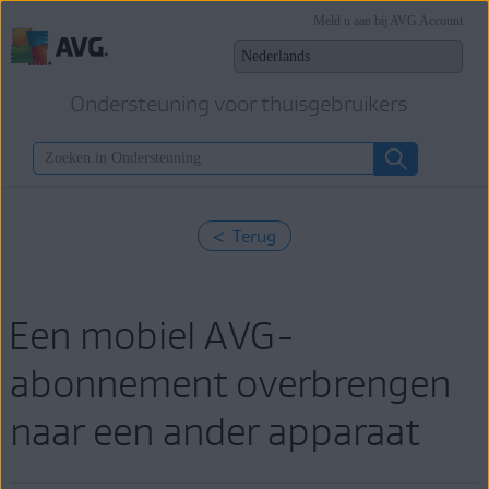
Meld u aan bij AVG Account
Ondersteuning voor thuisgebruikers
< Terug
Een mobiel AVG-
abonnement overbrengen
naar een ander apparaat