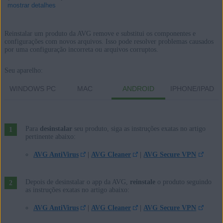
mostrar detalhes
Reinstalar um produto da AVG remove e substitui os componentes e
configurações com novos arquivos. Isso pode resolver problemas causados
por uma configuração incorreta ou arquivos corruptos.
Produtos:
Todos os produtos de consumo da AVG
Seu aparelho:
WINDOWS PC
MAC
ANDROID
IPHONE/IPAD
Sistemas operacionais:
Microsoft Windows 11 Home / Pro / Enterprise / Education
Microsoft Windows 10 Home / Pro / Enterprise / Education - 32 /
Para
desinstalar
seu produto, siga as instruções exatas no artigo
64-bit
pertinente abaixo:
Microsoft Windows 8.1 / Pro / Enterprise - 32 / 64-bit
AVG AntiVirus
|
AVG Cleaner
|
AVG Secure VPN
Microsoft Windows 8 / Pro / Enterprise - 32 / 64-bit
Microsoft Windows 7 Home Basic/Home
Depois de desinstalar o app da AVG,
reinstale
o produto seguindo
Premium/Professional/Enterprise/Ultimate - Service Pack 1 com
as instruções exatas no artigo abaixo:
atualização de pacote cumulativo de conveniência, 32/64 bits
AVG AntiVirus
|
AVG Cleaner
|
AVG Secure VPN
Apple macOS 11.x (Big Sur)