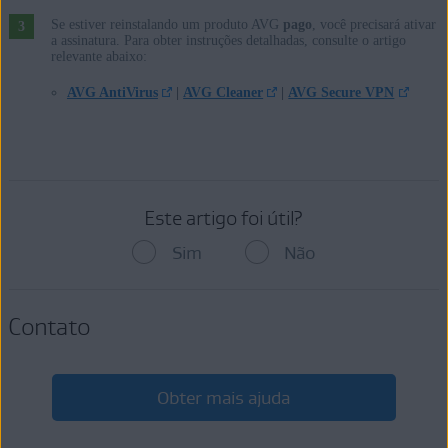
Apple macOS 10.15.x (Catalina)
Se estiver reinstalando um produto AVG
pago
, você precisará ativar
Apple macOS 10.14.x (Mojave)
a assinatura. Para obter instruções detalhadas, consulte o artigo
Apple macOS 10.13.x (High Sierra)
relevante abaixo:
Apple macOS 10.12.x (Sierra)
AVG AntiVirus
|
AVG Cleaner
|
AVG Secure VPN
Apple Mac OS X 10.11.x (El Capitan)
Google Android 6.0 (Marshmallow, API 23) e posteriores
Apple iOS 10,3 e posteriores
Este artigo foi útil?
Sim
Não
Contato
Obter mais ajuda