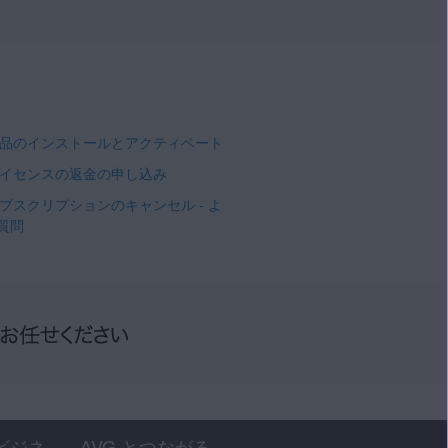
 製品のインストールとアクティベート
 ライセンスの返金の申し込み
 サブスクリプションのキャンセル - よ
質問
ビジネ
AVG とつながる