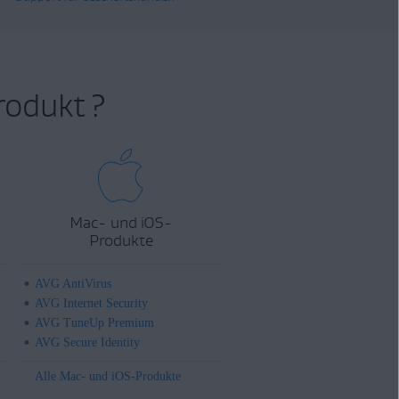
rodukt ?
Mac- und iOS-
Produkte
AVG AntiVirus
AVG Internet Security
AVG TuneUp Premium
AVG Secure Identity
Alle Mac- und iOS-Produkte