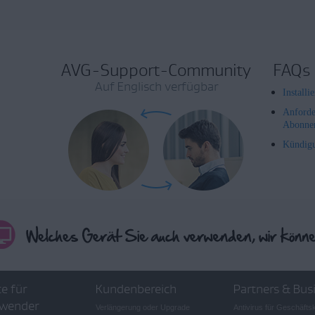
AVG-Support-Community
FAQs
Auf Englisch verfügbar
Install
Anforde
Abonne
Kündig
e für
Kundenbereich
Partners & Bus
wender
Verlängerung oder Upgrade
Antivirus für Geschäft