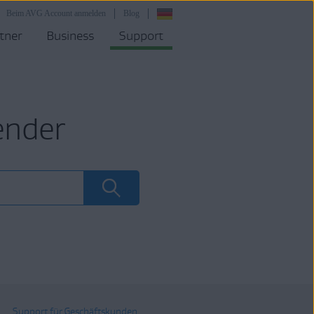
Beim AVG Account anmelden
Blog
tner
Business
Support
ender
Support für Geschäftskunden