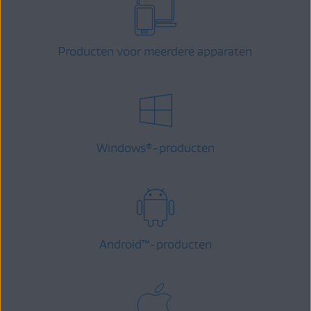
Producten voor meerdere apparaten
Windows
-producten
®
Android
™
-producten