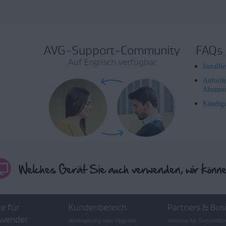
AVG-Support-Community
FAQs
Auf Englisch verfügbar
Install
Anforde
Abonne
Kündig
e für
Kundenbereich
Partners & Bus
wender
Verlängerung oder Upgrade
Antivirus für Geschäft