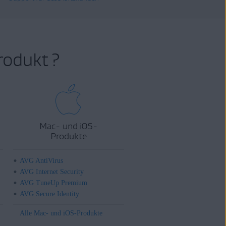
rodukt ?
Mac- und iOS-
Produkte
AVG AntiVirus
AVG Internet Security
AVG TuneUp Premium
AVG Secure Identity
Alle Mac- und iOS-Produkte