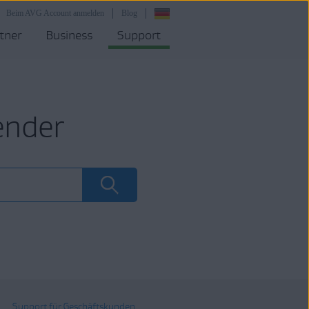
Beim AVG Account anmelden
Blog
tner
Business
Support
ender
Support für Geschäftskunden