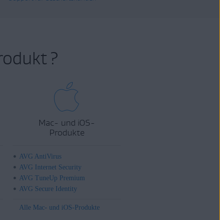
rodukt ?
Mac- und iOS-
Produkte
AVG AntiVirus
AVG Internet Security
AVG TuneUp Premium
AVG Secure Identity
Alle Mac- und iOS-Produkte