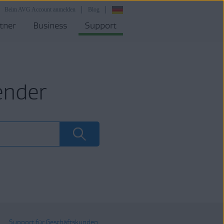
Beim AVG Account anmelden
Blog
tner
Business
Support
ender
Support für Geschäftskunden