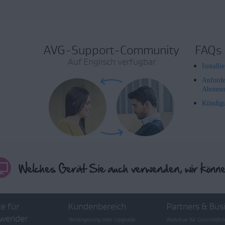
AVG-Support-Community
FAQs
Auf Englisch verfügbar
Install
Anforde
Abonne
Kündig
e für
Kundenbereich
Partners & Bus
wender
Verlängerung oder Upgrade
Antivirus für Geschäft