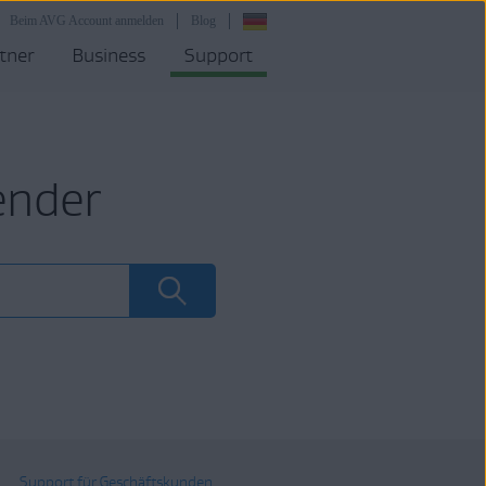
Beim AVG Account anmelden
Blog
tner
Business
Support
ender
Support für Geschäftskunden