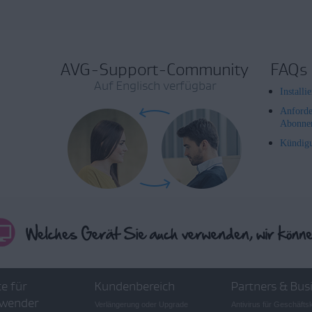
AVG-Support-Community
FAQs
Auf Englisch verfügbar
Install
Anforde
Abonne
Kündig
e für
Kundenbereich
Partners & Bus
wender
Verlängerung oder Upgrade
Antivirus für Geschäft