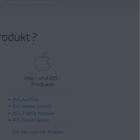
rodukt ?
Mac- und iOS-
Produkte
AVG AntiVirus
AVG Internet Security
AVG TuneUp Premium
AVG Secure Identity
Alle Mac- und iOS-Produkte