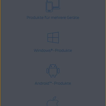
Produkte für mehrere Geräte
Windows
-Produkte
®
Android
™
-Produkte