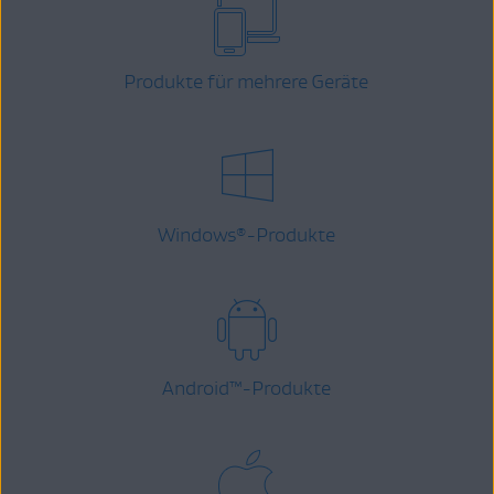
Produkte für mehrere Geräte
Windows
-Produkte
®
Android
™
-Produkte