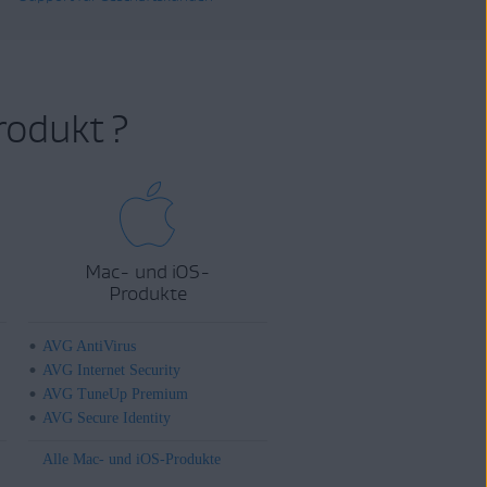
rodukt ?
Mac- und iOS-
Produkte
AVG AntiVirus
AVG Internet Security
AVG TuneUp Premium
AVG Secure Identity
Alle Mac- und iOS-Produkte