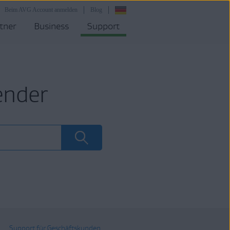
Beim AVG Account anmelden
Blog
tner
Business
Support
ender
Support für Geschäftskunden