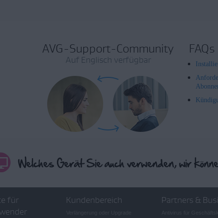
AVG-Support-Community
FAQs
Auf Englisch verfügbar
Install
Anforde
Abonne
Kündig
e für
Kundenbereich
Partners & Bus
wender
Verlängerung oder Upgrade
Antivirus für Geschäft