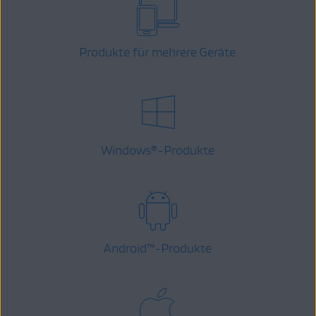
Produkte für mehrere Geräte
Windows
-Produkte
®
Android
™
-Produkte