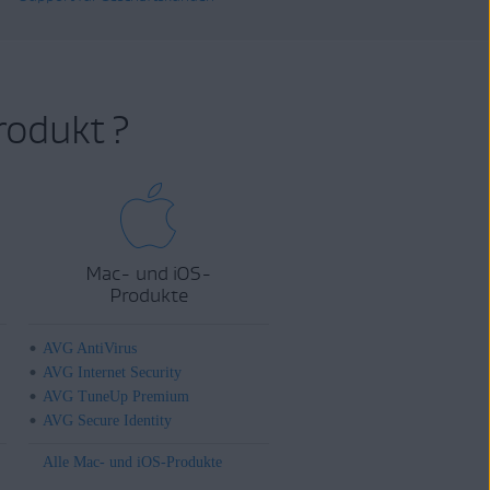
rodukt ?
Mac- und iOS-
Produkte
AVG AntiVirus
AVG Internet Security
AVG TuneUp Premium
AVG Secure Identity
Alle Mac- und iOS-Produkte