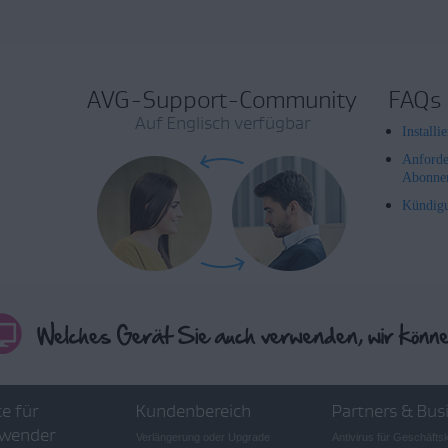
AVG-Support-Community
FAQs
Auf Englisch verfügbar
Install
Anforde
Abonne
Kündig
e für
Kundenbereich
Partners & Bus
wender
Verlängerung oder Upgrade
Antivirus für Geschäft