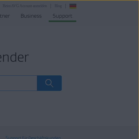
Beim AVG Account anmelden
Blog
tner
Business
Support
ender
Support für Geschäftskunden