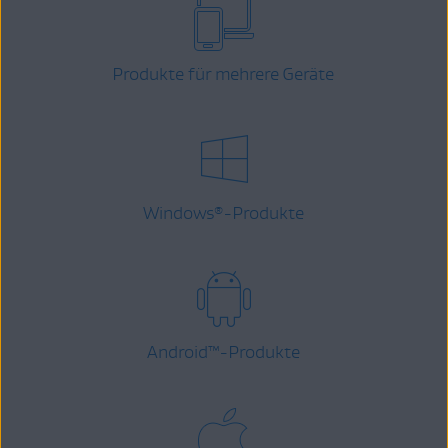
Produkte für mehrere Geräte
Windows
-Produkte
®
Android
™
-Produkte