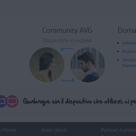
Community AVG
Doman
Disponibile in inglese
Installa
Richies
Annulla
Domande
ti Home
Area clienti
Partner e prodo