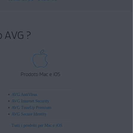
o AVG ?
Prodotti Mac e iOS
AVG AntiVirus
AVG Internet Security
AVG TuneUp Premium
AVG Secure Identity
Tutti i prodotti per Mac e iOS