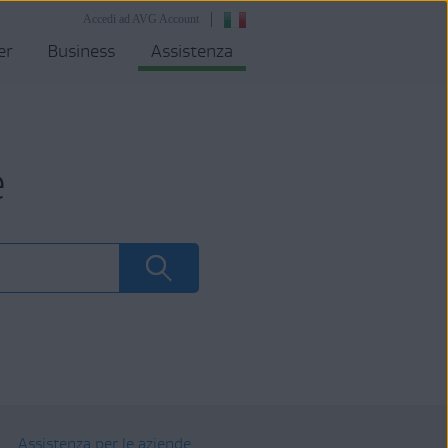
Accedi ad AVG Account
er
Business
Assistenza
e
Assistenza per le aziende