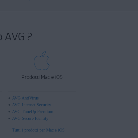
o AVG ?
Prodotti Mac e iOS
AVG AntiVirus
AVG Internet Security
AVG TuneUp Premium
AVG Secure Identity
Tutti i prodotti per Mac e iOS