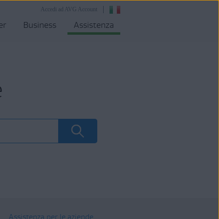
Accedi ad AVG Account
er
Business
Assistenza
e
Assistenza per le aziende