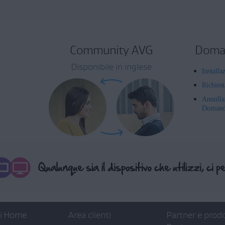
Community AVG
Doman
Disponibile in inglese
Installa
Richies
Annulla
Domande
ti Home
Area clienti
Partner e prodo