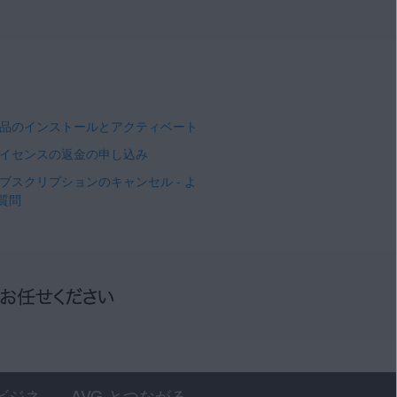
 製品のインストールとアクティベート
 ライセンスの返金の申し込み
 サブスクリプションのキャンセル - よ
質問
ビジネ
AVG とつながる