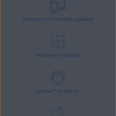
Producten voor meerdere apparaten
Windows
-producten
®
Android
™
-producten