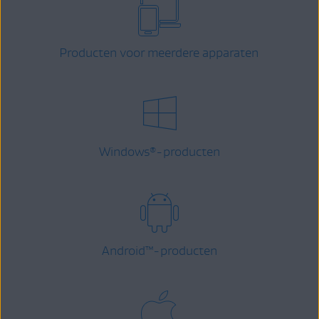
Producten voor meerdere apparaten
Windows
-producten
®
Android
™
-producten