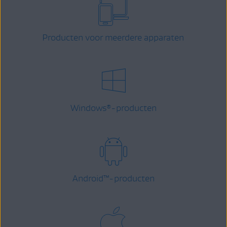
Producten voor meerdere apparaten
Windows
-producten
®
Android
™
-producten