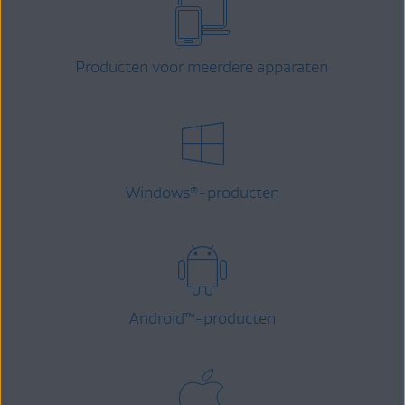
Producten voor meerdere apparaten
Windows
-producten
®
Android
™
-producten