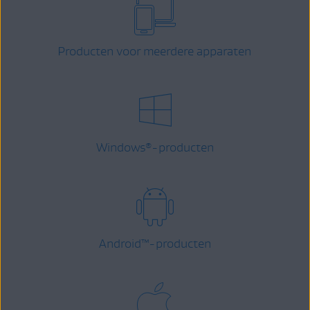
Producten voor meerdere apparaten
Windows
-producten
®
Android
™
-producten