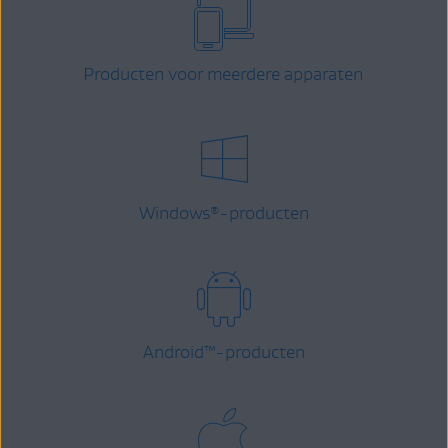
Producten voor meerdere apparaten
Windows
-producten
®
Android
™
-producten