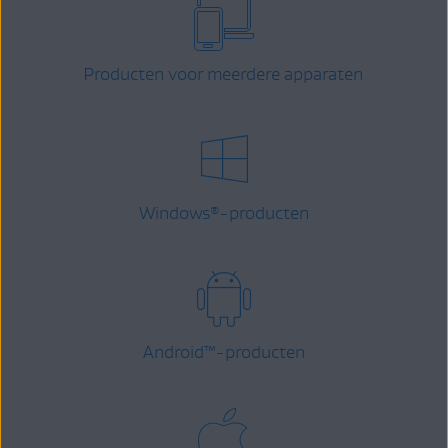
Producten voor meerdere apparaten
Windows
-producten
®
Android
™
-producten