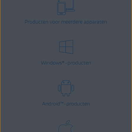
Producten voor meerdere apparaten
Windows
-producten
®
Android
™
-producten