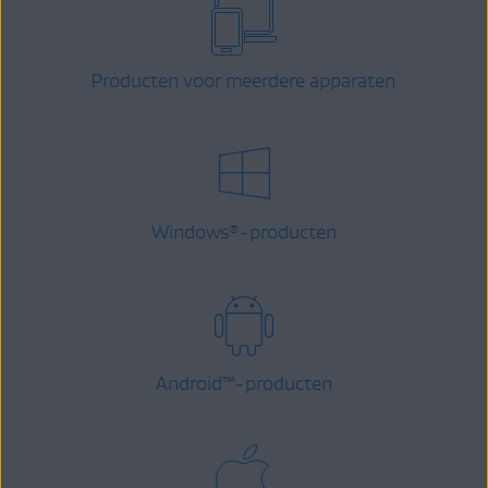
Producten voor meerdere apparaten
Windows
-producten
®
Android
™
-producten