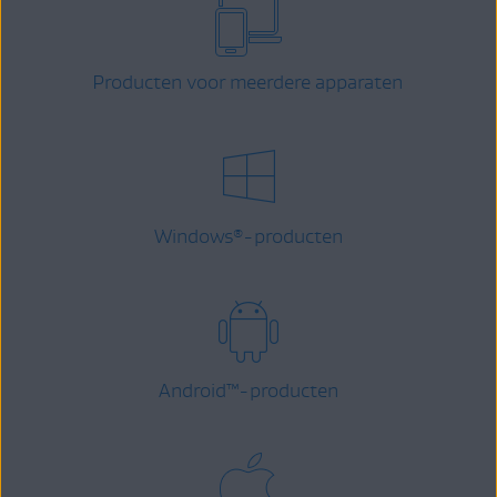
Producten voor meerdere apparaten
Windows
-producten
®
Android
™
-producten