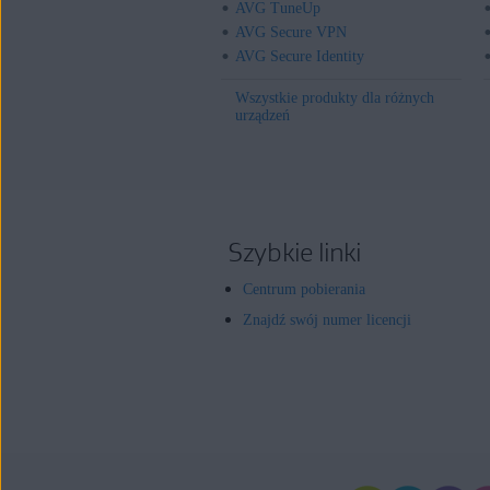
AVG TuneUp
AVG Secure VPN
AVG Secure Identity
Wszystkie produkty dla różnych
urządzeń
Szybkie linki
Centrum pobierania
Znajdź swój numer licencji