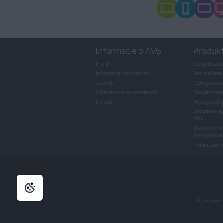
Informacje o AVG
Produk
Profil
Do pobrania
Informacje dla mediów
Wersje beta
Zasady
Oprogramow
Wyszukiwarka resellerów
Bezpieczeńs
Kontakt
Wydajność 
Bezpłatne a
Mac
Usuwanie wi
oprogramow
Pobieranie 
Prywatność