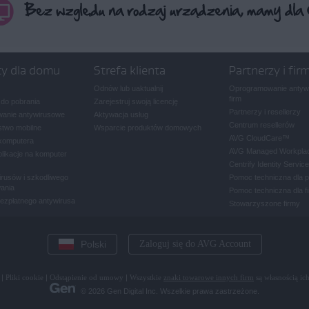
ty dla domu
Strefa klienta
Partnerzy i fir
Odnów lub uaktualnij
Oprogramowanie antywi
firm
 do pobrania
Zarejestruj swoją licencję
Partnerzy i resellerzy
anie antywirusowe
Aktywacja usług
Centrum resellerów
two mobilne
Wsparcie produktów domowych
AVG CloudCare
™
komputera
AVG Managed Workpla
plikacje na komputer
Centrify Identity Service
rusów i szkodliwego
Pomoc techniczna dla 
ania
Pomoc techniczna dla f
bezpłatnego antywirusa
Stowarzyszone firmy
Polski
Zaloguj się do AVG Account
|
Pliki cookie
|
Odstąpienie od umowy
|
Wszystkie
znaki towarowe innych firm
są własnością ich
© 2026 Gen Digital Inc. Wszelkie prawa zastrzeżone.