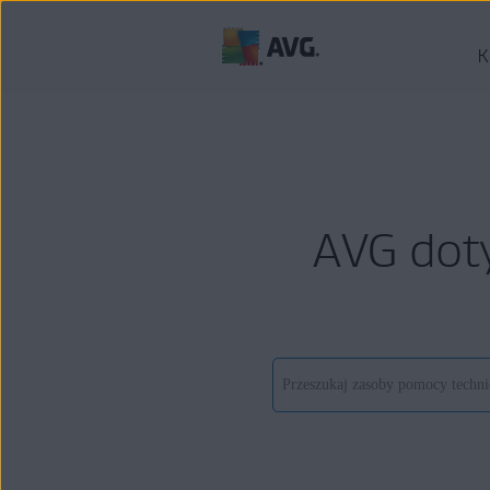
K
AVG dot