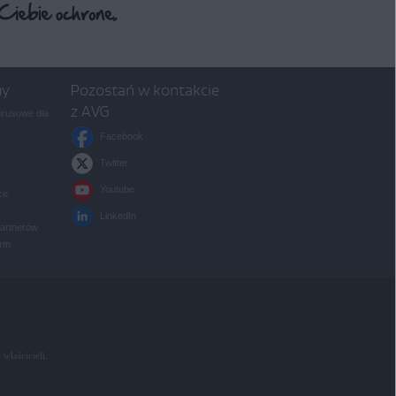
my
Pozostań w kontakcie
z AVG
rusowe dla
Facebook
Twitter
Youtube
ce
LinkedIn
partnerów
irm
 właścicieli.