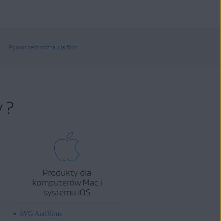
Pomoc techniczna dla firm
 ?
Produkty dla
komputerów Mac i
systemu iOS
AVG AntiVirus