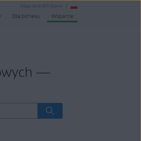
Zaloguj się do AVG Account
y
Dla biznesu
Wsparcie
mowych —