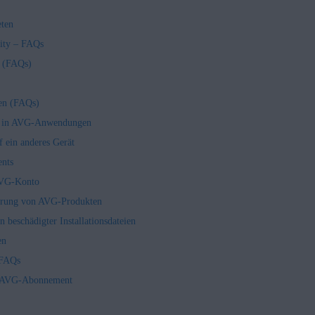
eten
ity – FAQs
n (FAQs)
gen (FAQs)
en in AVG-Anwendungen
 ein anderes Gerät
nts
AVG-Konto
ierung von AVG-Produkten
 beschädigter Installationsdateien
en
 FAQs
in AVG-Abonnement