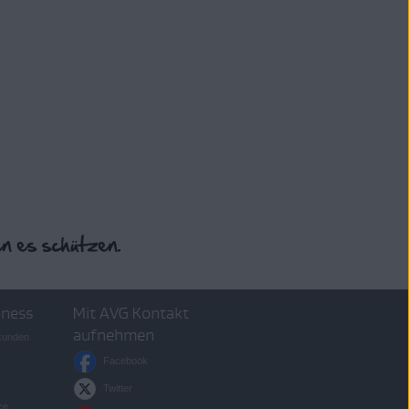
iness
Mit AVG Kontakt
aufnehmen
skunden
Facebook
Twitter
ce