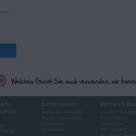
imate
e für
Kundenbereich
Partners & Bus
wender
Verlängerung oder Upgrade
Antivirus für Geschäft
Registrieren Sie Ihre Lizenz
Partner & Händler
Dienstaktivierung
Reseller Center
oads
Privatanwender
AVG CloudCare
™
-Software
AVG Managed Workpla