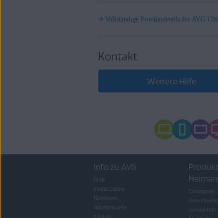
Vollständige Produktdetails für AVG Ult
Kontakt
Weitere Hilfe
Info zu AVG
Produkt
Heiman
Profil
Media Center
Downloads
Richtlinien
Beta-Downl
Händlersuche
Virenschutz
Kontakt