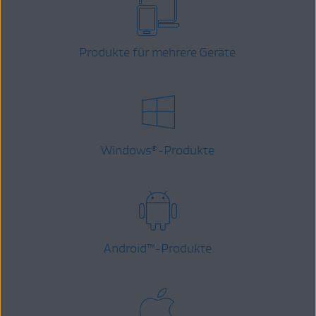
Produkte für mehrere Geräte
Windows
-Produkte
®
Android
™
-Produkte