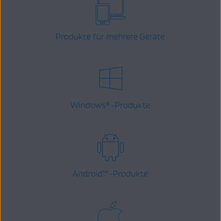
Produkte für mehrere Geräte
Windows
-Produkte
®
Android
™
-Produkte