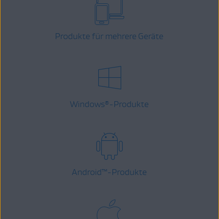
Produkte für mehrere Geräte
Windows
-Produkte
®
Android
™
-Produkte