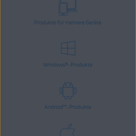
Produkte für mehrere Geräte
Windows
-Produkte
®
Android
™
-Produkte