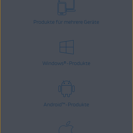
Produkte für mehrere Geräte
Windows
-Produkte
®
Android
™
-Produkte