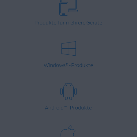
Produkte für mehrere Geräte
Windows
-Produkte
®
Android
™
-Produkte