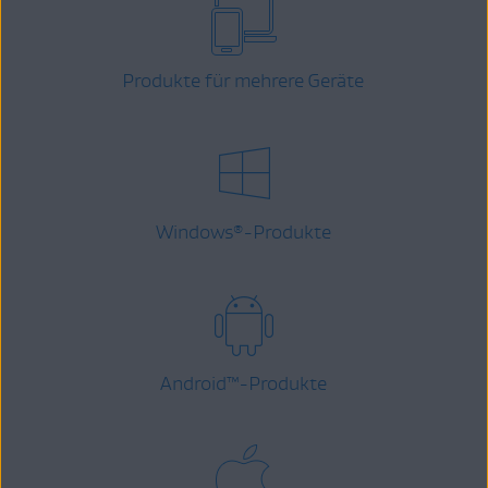
Produkte für mehrere Geräte
Windows
-Produkte
®
Android
™
-Produkte