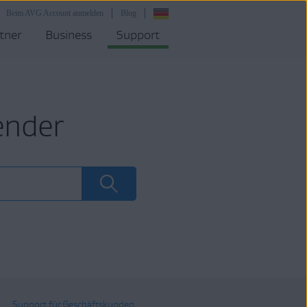
Beim AVG Account anmelden
Blog
tner
Business
Support
ender
Support für Geschäftskunden