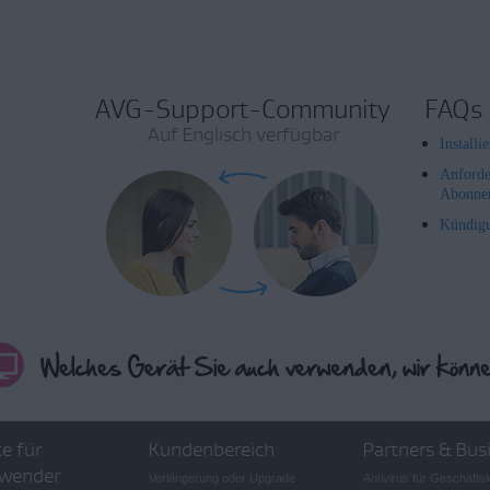
AVG-Support-Community
FAQs
Auf Englisch verfügbar
Install
Anforde
Abonne
Kündig
e für
Kundenbereich
Partners & Bus
wender
Verlängerung oder Upgrade
Antivirus für Geschäft