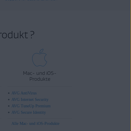
rodukt ?
Mac- und iOS-
Produkte
AVG AntiVirus
AVG Internet Security
AVG TuneUp Premium
AVG Secure Identity
Alle Mac- und iOS-Produkte