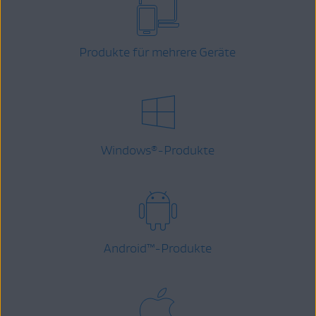
Produkte für mehrere Geräte
Windows
-Produkte
®
Android
™
-Produkte