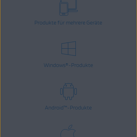
Produkte für mehrere Geräte
Windows
-Produkte
®
Android
™
-Produkte