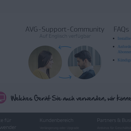
AVG-Support-Community
FAQs
Auf Englisch verfügbar
Install
Anforde
Abonne
Kündig
e für
Kundenbereich
Partners & Bus
wender
Verlängerung oder Upgrade
Antivirus für Geschäft