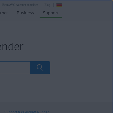
Beim AVG Account anmelden
Blog
tner
Business
Support
ender
Support für Geschäftskunden