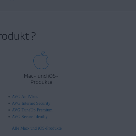
rodukt ?
Mac- und iOS-
Produkte
AVG AntiVirus
AVG Internet Security
AVG TuneUp Premium
AVG Secure Identity
Alle Mac- und iOS-Produkte