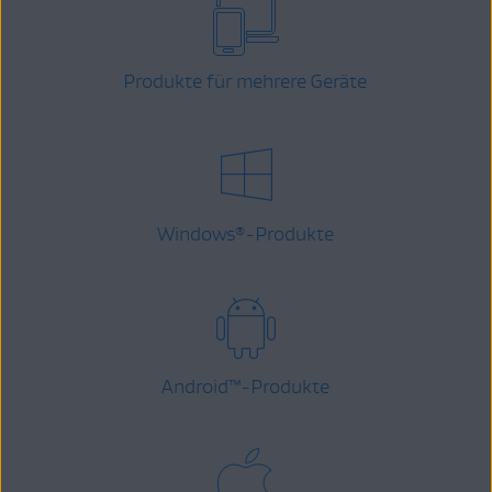
Produkte für mehrere Geräte
Windows
-Produkte
®
Android
™
-Produkte