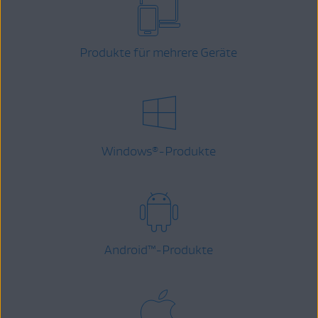
Produkte für mehrere Geräte
Windows
-Produkte
®
Android
™
-Produkte