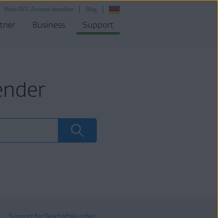
Beim AVG Account anmelden
Blog
tner
Business
Support
ender
Support für Geschäftskunden