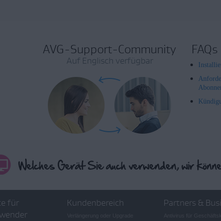
AVG-Support-Community
FAQs
Auf Englisch verfügbar
Install
Anforde
Abonne
Kündig
e für
Kundenbereich
Partners & Bus
wender
Verlängerung oder Upgrade
Antivirus für Geschäft