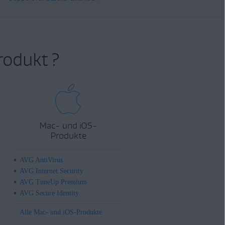
rodukt ?
Mac- und iOS-
Produkte
AVG AntiVirus
AVG Internet Security
AVG TuneUp Premium
AVG Secure Identity
Alle Mac- und iOS-Produkte