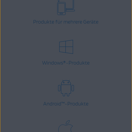
Produkte für mehrere Geräte
Windows
-Produkte
®
Android
™
-Produkte