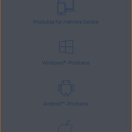
Produkte für mehrere Geräte
Windows
-Produkte
®
Android
™
-Produkte