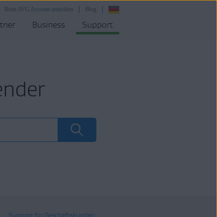
Beim AVG Account anmelden
Blog
tner
Business
Support
ender
Support für Geschäftskunden