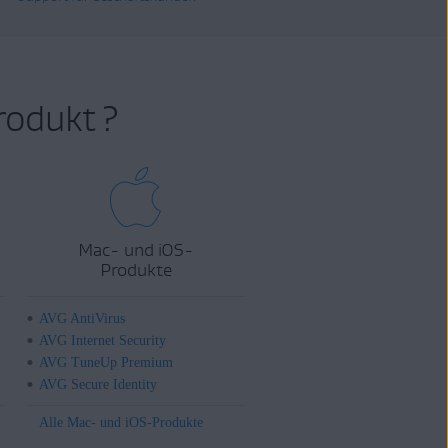
rodukt ?
Mac- und iOS-
Produkte
AVG AntiVirus
AVG Internet Security
AVG TuneUp Premium
AVG Secure Identity
Alle Mac- und iOS-Produkte