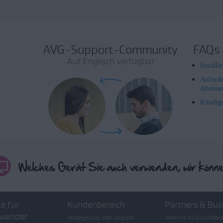
AVG-Support-Community
FAQs
Auf Englisch verfügbar
Install
Anforde
Abonne
Kündig
e für
Kundenbereich
Partners & Bus
wender
Verlängerung oder Upgrade
Antivirus für Geschäft