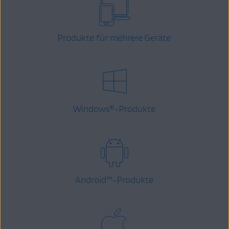
Produkte für mehrere Geräte
Windows
-Produkte
®
Android
™
-Produkte